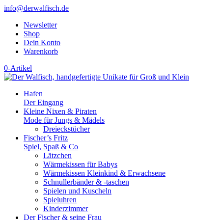
info@derwalfisch.de
Newsletter
Shop
Dein Konto
Warenkorb
0-Artikel
Hafen
Der Eingang
Kleine Nixen & Piraten
Mode für Jungs & Mädels
Dreieckstücher
Fischer’s Fritz
Spiel, Spaß & Co
Lätzchen
Wärmekissen für Babys
Wärmekissen Kleinkind & Erwachsene
Schnullerbänder & -taschen
Spielen und Kuscheln
Spieluhren
Kinderzimmer
Der Fischer & seine Frau