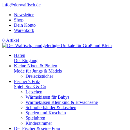
info@derwalfisch.de
Newsletter
Shop
Dein Konto
Warenkorb
0-Artikel
Hafen
Der Eingang
Kleine Nixen & Piraten
Mode für Jungs & Mädels
Dreieckstücher
Fischer’s Fritz
Spiel, Spaß & Co
Lätzchen
Wärmekissen für Babys
Wärmekissen Kleinkind & Erwachsene
Schnullerbänder & -taschen
Spielen und Kuscheln
Spieluhren
Kinderzimmer
Der Fischer & seine Frau