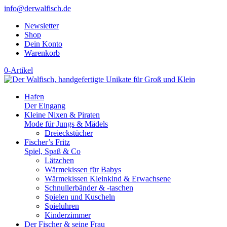
info@derwalfisch.de
Newsletter
Shop
Dein Konto
Warenkorb
0-Artikel
Hafen
Der Eingang
Kleine Nixen & Piraten
Mode für Jungs & Mädels
Dreieckstücher
Fischer’s Fritz
Spiel, Spaß & Co
Lätzchen
Wärmekissen für Babys
Wärmekissen Kleinkind & Erwachsene
Schnullerbänder & -taschen
Spielen und Kuscheln
Spieluhren
Kinderzimmer
Der Fischer & seine Frau