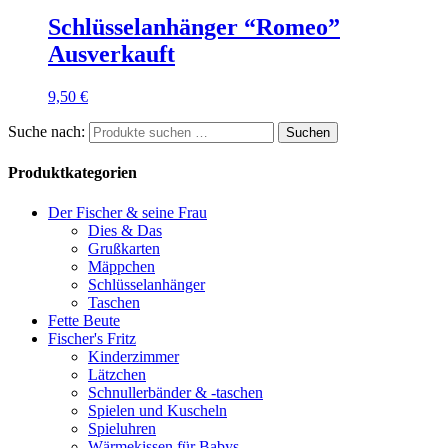
Schlüsselanhänger “Romeo”
Ausverkauft
9,50
€
Suche nach:
Suchen
Produktkategorien
Der Fischer & seine Frau
Dies & Das
Grußkarten
Mäppchen
Schlüsselanhänger
Taschen
Fette Beute
Fischer's Fritz
Kinderzimmer
Lätzchen
Schnullerbänder & -taschen
Spielen und Kuscheln
Spieluhren
Wärmekissen für Babys