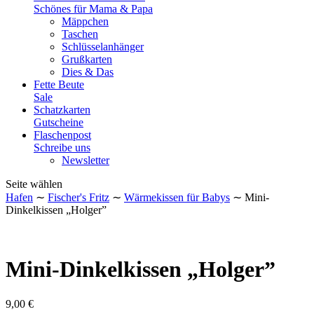
Schönes für Mama & Papa
Mäppchen
Taschen
Schlüsselanhänger
Grußkarten
Dies & Das
Fette Beute
Sale
Schatzkarten
Gutscheine
Flaschenpost
Schreibe uns
Newsletter
Seite wählen
Hafen
∼
Fischer's Fritz
∼
Wärmekissen für Babys
∼ Mini-
Dinkelkissen „Holger”
Mini-Dinkelkissen „Holger”
9,00
€