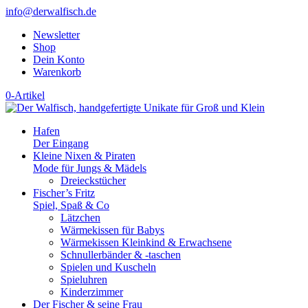
info@derwalfisch.de
Newsletter
Shop
Dein Konto
Warenkorb
0-Artikel
Hafen
Der Eingang
Kleine Nixen & Piraten
Mode für Jungs & Mädels
Dreieckstücher
Fischer’s Fritz
Spiel, Spaß & Co
Lätzchen
Wärmekissen für Babys
Wärmekissen Kleinkind & Erwachsene
Schnullerbänder & -taschen
Spielen und Kuscheln
Spieluhren
Kinderzimmer
Der Fischer & seine Frau