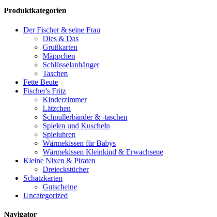
Produktkategorien
Der Fischer & seine Frau
Dies & Das
Grußkarten
Mäppchen
Schlüsselanhänger
Taschen
Fette Beute
Fischer's Fritz
Kinderzimmer
Lätzchen
Schnullerbänder & -taschen
Spielen und Kuscheln
Spieluhren
Wärmekissen für Babys
Wärmekissen Kleinkind & Erwachsene
Kleine Nixen & Piraten
Dreieckstücher
Schatzkarten
Gutscheine
Uncategorized
Navigator