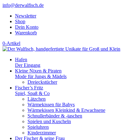
info@derwalfisch.de
Newsletter
Shop
Dein Konto
Warenkorb
0-Artikel
Hafen
Der Eingang
Kleine Nixen & Piraten
Mode für Jungs & Mädels
Dreieckstücher
Fischer’s Fritz
Spiel, Spaß & Co
Lätzchen
Wärmekissen für Babys
Wärmekissen Kleinkind & Erwachsene
Schnullerbänder & -taschen
Spielen und Kuscheln
Spieluhren
Kinderzimmer
Der Fischer & seine Frau